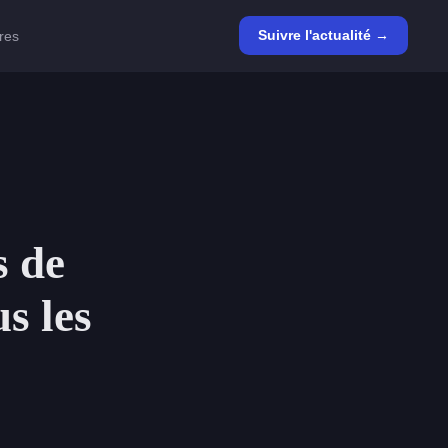
Suivre l'actualité →
ires
s de
s les