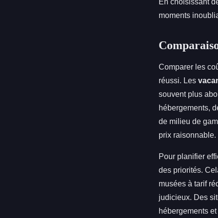
En choisissant 
moments inoublia
Comparaison
Comparer les coût
réussi. Les
vaca
souvent plus abo
hébergements, des
de milieu de gamm
prix raisonnable.
Pour planifier e
des priorités. Ce
musées à tarif ré
judicieux. Des si
hébergements et l