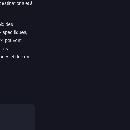
destinations et à
oix des
x spécifiques,
ux, peuvent
 ces
nces et de son