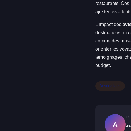
restaurants. Ces 
ajuster les attent
L'impact des
avi
destinations, mai
comme des musées
orienter les voy
témoignages, cha
budget.
Destinations
EC
A
az