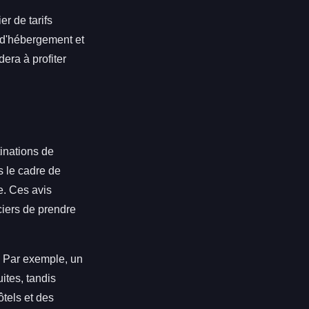
r de tarifs
s d'hébergement et
era à profiter
tinations de
 le cadre de
e. Ces avis
nciers de prendre
 Par exemple, un
uites, tandis
ôtels et des