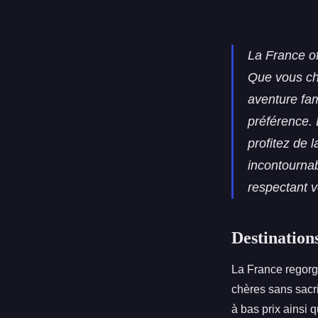
La France of
Que vous ch
aventure fam
préférence. 
profitez de 
incontournab
respectant v
Destination
La France regor
chères sans sacri
à bas prix ainsi 