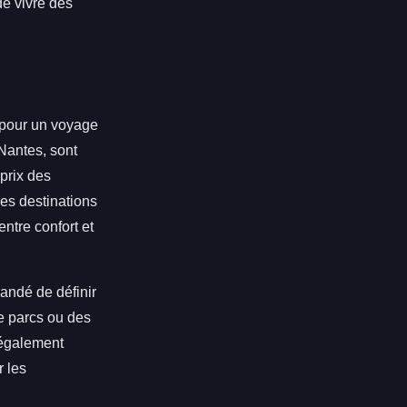
de vivre des
l pour un voyage
Nantes, sont
prix des
les destinations
ntre confort et
andé de définir
de parcs ou des
t également
r les