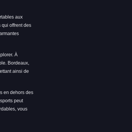
rtables aux
qui offrent des
charmantes
plorer. À
able. Bordeaux,
ttant ainsi de
tes en dehors des
nsports peut
ordables, vous