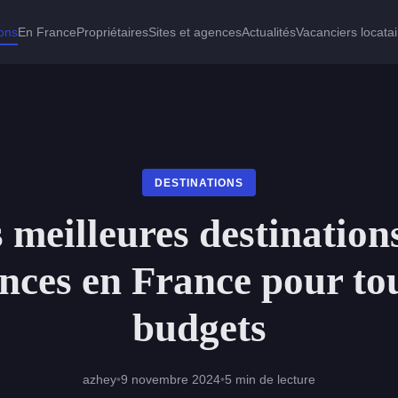
ions
En France
Propriétaires
Sites et agences
Actualités
Vacanciers locata
DESTINATIONS
 meilleures destination
nces en France pour tou
budgets
azhey
•
9 novembre 2024
•
5 min de lecture