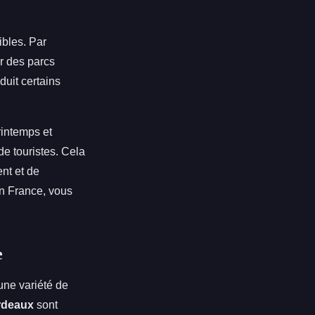
ibles. Par
er des parcs
duit certains
rintemps et
de touristes. Cela
nt et de
en France, vous
e
une variété de
rdeaux
sont