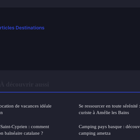
rticles Destinations
À découvrir aussi
ocation de vacances idéale
Se ressourcer en toute sérénité 
on
curiste à Amélie les Bains
 Saint-Cyprien : comment
Camping pays basque : découv
ion balnéaire catalane ?
camping ametza