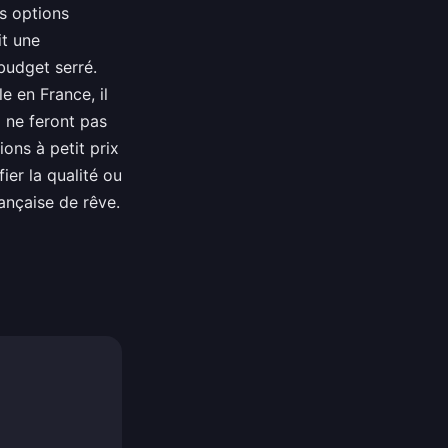
s options
it une
 budget serré.
e en France, il
 ne feront pas
ons à petit prix
ier la qualité ou
rançaise de rêve.