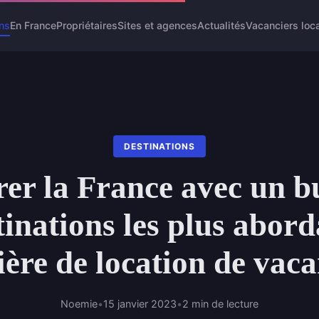
ns
En France
Propriétaires
Sites et agences
Actualités
Vacanciers loca
DESTINATIONS
er la France avec un b
tinations les plus abord
ère de location de vac
Noemie
•
15 janvier 2023
•
2 min de lecture