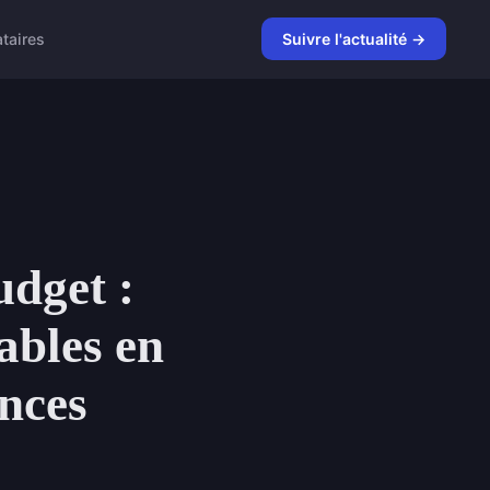
taires
Suivre l'actualité →
udget :
ables en
ances