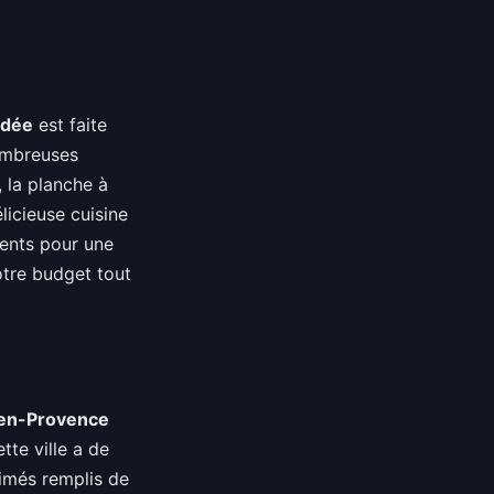
dée
est faite
nombreuses
, la planche à
licieuse cuisine
ents pour une
otre budget tout
en-Provence
tte ville a de
imés remplis de