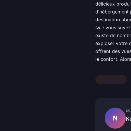
délicieux produ
d'hébergement po
destination abo
Que vous soyez à
existe de nombr
exploser votre 
offrent des vues
le confort. Alor
Destinations
EC
N
N