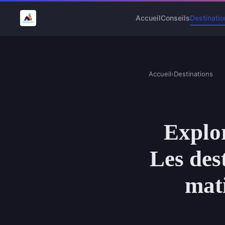
Accueil
Conseils
Destinatio
Accueil
›
Destinations
Explor
Les des
mati