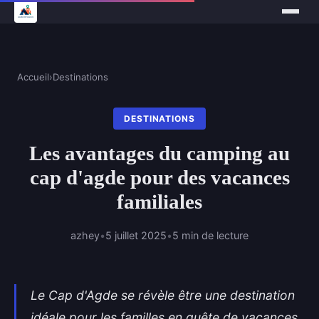
Accueil
›
Destinations
DESTINATIONS
Les avantages du camping au
cap d'agde pour des vacances
familiales
azhey
•
5 juillet 2025
•
5 min de lecture
Le Cap d'Agde se révèle être une destination
idéale pour les familles en quête de vacances