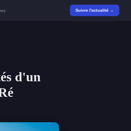
Suivre l'actualité →
ires
és d'un
 Ré