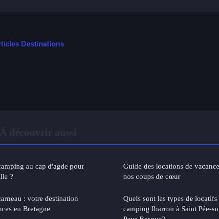
rticles Destinations
À découvrir aussi
 camping au cap d'agde pour
Guide des locations de vacance
lle ?
nos coups de cœur
rneau : votre destination
Quels sont les types de locatifs
nces en Bretagne
camping Ibarron à Saint Pée-su
Pays Basque?