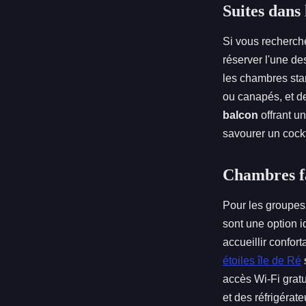
Suites dans l
Si vous recherche
réserver l'une de
les chambres st
ou canapés, et d
balcon
offrant u
savourer un cockt
Chambres fam
Pour les groupes
sont une option 
accueillir confor
étoiles île de Ré
accès Wi-Fi gratui
et des réfrigérat