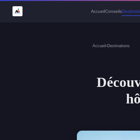
Accueil
Conseils
Destinat
Accueil
›
Destinations
Découv
hô