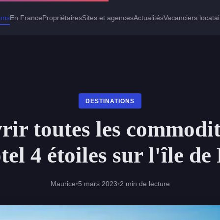
ions
En France
Propriétaires
Sites et agences
Actualités
Vacanciers locata
DESTINATIONS
rir toutes les commodit
tel 4 étoiles sur l'île de
Maurice
•
5 mars 2023
•
2 min de lecture