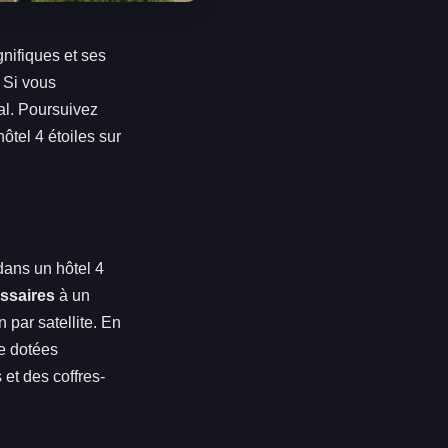
gnifiques et ses
 Si vous
al. Poursuivez
ôtel 4 étoiles sur
dans un hôtel 4
ssaires
à un
n par satellite. En
e dotées
 et des coffres-