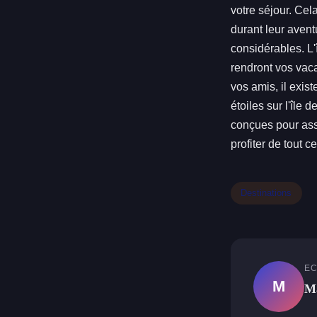
votre séjour. Cel
durant leur avent
considérables. L'
rendront vos vac
vos amis, il exis
étoiles sur l'île
conçues pour assu
profiter de tout c
Destinations
EC
M
M