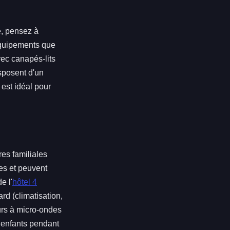
é, pensez à
 équipements que
vec canapés-lits
sposent d'un
est idéal pour
es familiales
es et peuvent
e l'
hôtel 4
d (climatisation,
urs à micro-ondes
s enfants pendant