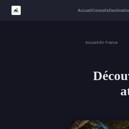
Accueil
Conseils
Destinatio
Accueil
›
En France
Découv
a