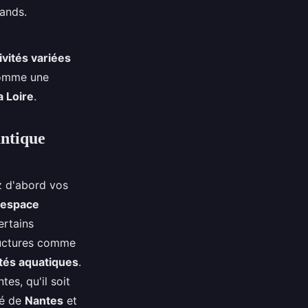
rands.
ivités variées
omme une
a Loire
.
antique
ez d'abord vos
espace
ertains
ructures comme
ités aquatiques
.
es, qu'il soit
té de
Nantes
et