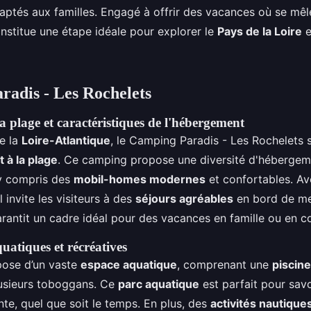
ptés aux familles. Engagé à offrir des vacances où se mêl
onstitue une étape idéale pour explorer le
Pays de la Loire
e
adis - Les Rochelets
la plage et caractéristiques de l'hébergement
e la
Loire-Atlantique
, le Camping Paradis - Les Rochelets
t à la plage
. Ce camping propose une diversité d'hébergem
 y compris des
mobil-homes modernes
et confortables. A
 il invite les visiteurs à des
séjours agréables
en bord de me
rantit un cadre idéal pour des vacances en famille ou en c
quatiques et récréatives
pose d’un vaste
espace aquatique
, comprenant une
piscin
usieurs toboggans. Ce
parc aquatique
est parfait pour sav
te, quel que soit le temps. En plus, des
activités nautique