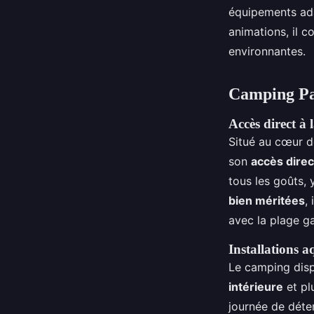
équipements ada
animations, il c
environnantes.
Camping Par
Accès direct à 
Situé au cœur d
son
accès direc
tous les goûts,
bien méritées
,
avec la plage ga
Installations a
Le camping dis
intérieure
et pl
journée de déten