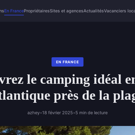
ns
En France
Propriétaires
Sites et agences
Actualités
Vacanciers loca
EN FRANCE
rez le camping idéal en
tlantique près de la pla
azhey
•
18 février 2025
•
5 min de lecture