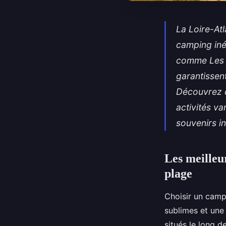
La Loire-At
camping iné
comme Les B
garantissen
Découvrez 
activités va
souvenirs in
Les meilleu
plage
Choisir un campi
sublimes et une
situés le long d