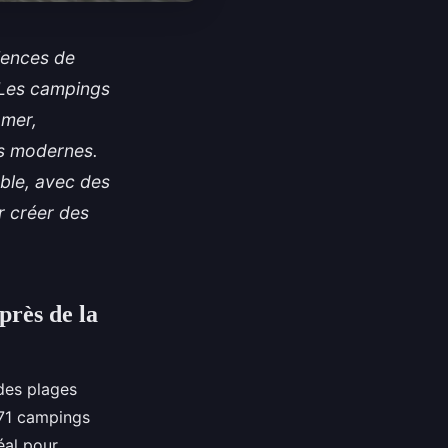
iences de
. Les campings
 mer,
es modernes.
ble, avec des
r créer des
près de la
 des plages
71 campings
éal pour