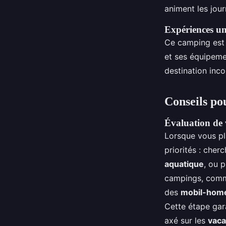
animent les jour
Expériences uni
Ce camping est
et ses équipem
destination inc
Conseils po
Évaluation de 
Lorsque vous pl
priorités : che
aquatique
, ou 
campings, com
des
mobil-home
Cette étape gara
axé sur les
vaca