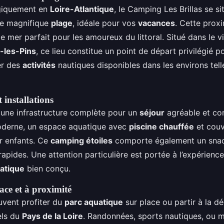
égiquement en
Loire-Atlantique
, le Camping Les Brillas se s
ne magnifique
plage
, idéale pour vos
vacances
. Cette proxi
e mer parfait pour les amoureux du littoral. Situé dans le vi
-les-Pins
, ce lieu constitue un point de départ privilégié p
er des
activités
nautiques disponibles dans les environs tell
 installations
 une infrastructure complète pour un
séjour
agréable et con
erne, un espace aquatique avec
piscine chauffée
et couv
ur enfants. Ce
camping étoiles
comporte également un snac
apides. Une attention particulière est portée à l’expérience
atique
bien conçu.
lace et à proximité
uvent profiter du
parc aquatique
sur place ou partir à la d
els du
Pays de la Loire
. Randonnées, sports nautiques, ou