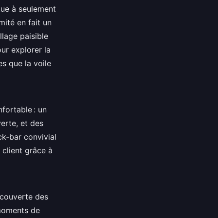
itue à seulement
mité en fait un
llage paisible
our explorer la
es que la voile
fortable : un
erte, et des
k-bar convivial
 client grâce à
écouverte des
 moments de