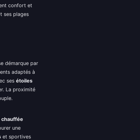
ent confort et
t ses plages
 se démarque par
ents adaptés à
vec ses
étoiles
r. La proximité
ouple.
e chauffée
ourer une
s
et sportives