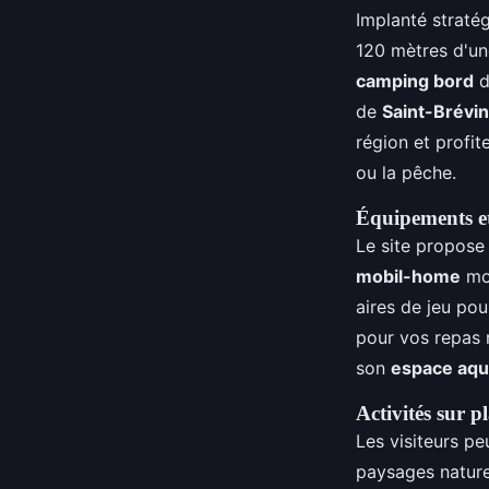
Implanté strat
120 mètres d'u
camping bord
d
de
Saint-Brévin
région et profit
ou la pêche.
Équipements et
Le site propose
mobil-home
mod
aires de jeu po
pour vos repas r
son
espace aqu
Activités sur p
Les visiteurs pe
paysages natur