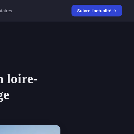
taires
Suivre l'actualité →
 loire-
ge