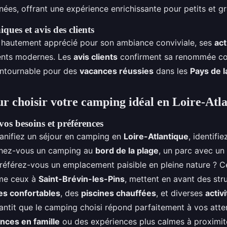
nées, offrant une expérience enrichissante pour petits et g
ques et avis des clients
 hautement apprécié pour son ambiance conviviale, ses
act
ents modernes. Les
avis clients
confirment sa renommée c
ontournable pour des
vacances réussies
dans les
Pays de l
ur choisir votre camping idéal en Loire-Atl
vos besoins et préférences
anifiez un séjour en camping en
Loire-Atlantique
, identifi
rchez-vous un camping au
bord de la plage
, un parc avec un
préférez-vous un emplacement paisible en pleine nature ? C
me ceux à
Saint-Brévin-les-Pins
, mettent en avant des st
s confortables
, des
piscines chauffées
, et diverses
activ
ntit que le camping choisi répond parfaitement à vos attent
nces en famille
ou des expériences plus calmes à proximi