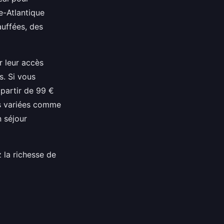
e-Atlantique
uffées, des
r leur accès
s. Si vous
partir de 99 €
és variées comme
n séjour
 la richesse de