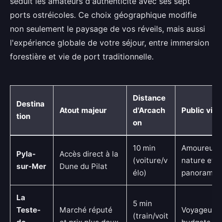
séduit les amateurs d'authenticité avec ses sept
ports ostréicoles. Ce choix géographique modifie
non seulement le paysage de vos réveils, mais aussi
l'expérience globale de votre séjour, entre immersion
forestière et vie de port traditionnelle.
Distance
Destina
Atout majeur
d'Arcach
Public visé
tion
on
10 min
Amoureux 
Pyla-
Accès direct à la
(voiture/v
nature et
sur-Mer
Dune du Pilat
élo)
panoramas
La
5 min
Teste-
Marché réputé
Voyageurs a
(train/voit