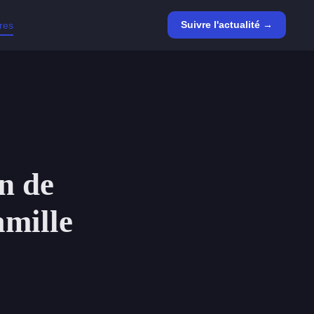
Suivre l'actualité →
ires
n de
amille