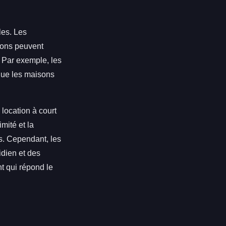
les. Les
sons peuvent
 Par exemple, les
que les maisons
 location à court
mité et la
ts. Cependant, les
dien et des
nt qui répond le