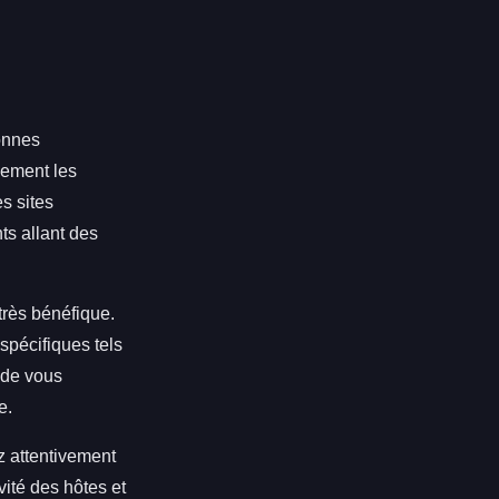
bonnes
lement les
s sites
ts allant des
très bénéfique.
 spécifiques tels
 de vous
e.
z attentivement
vité des hôtes et