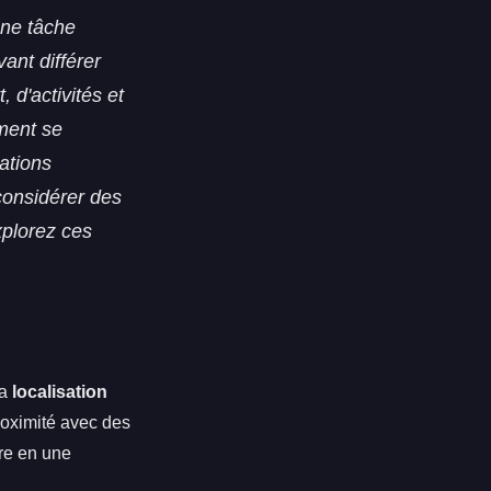
une tâche
ant différer
 d'activités et
ement se
nations
considérer des
xplorez ces
La
localisation
roximité avec des
ire en une