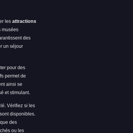
her les
attractions
es musées
garantissent des
er un séjour
ter pour des
ifs permet de
nt ainsi se
 et stimulant.
é. Vérifiez si les
sont disponibles.
tique des
chés ou les