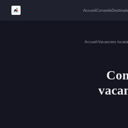
Accueil
Conseils
Destinat
Accueil
›
Vacanciers locata
Com
vacan