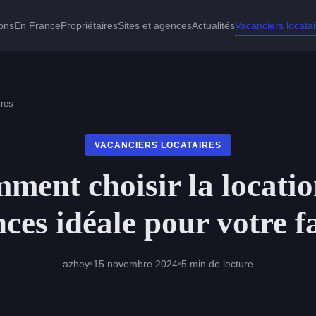
ions
En France
Propriétaires
Sites et agences
Actualités
Vacanciers locata
ires
VACANCIERS LOCATAIRES
ment choisir la locatio
ces idéale pour votre f
azhey
•
15 novembre 2024
•
5 min de lecture