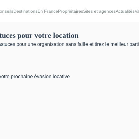
onseils
Destinations
En France
Propriétaires
Sites et agences
Actualités
Va
tuces pour votre location
tuces pour une organisation sans faille et tirez le meilleur par
votre prochaine évasion locative